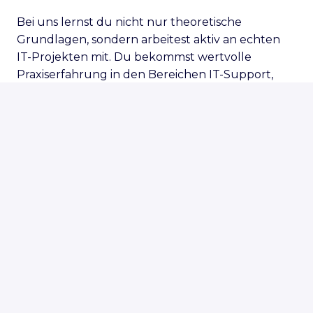
Bei uns lernst du nicht nur theoretische
Grundlagen, sondern arbeitest aktiv an echten
IT-Projekten mit. Du bekommst wertvolle
Praxiserfahrung in den Bereichen IT-Support,
Netzwerke, Cloud-Systeme und Digitalisierung in
der Immobilienbranche.
Das bieten wir dir
Spannende Einblicke in die IT eines
modernen Unternehmens
Praktische Erfahrungen im Bereich
Systemadministration und IT-Support
Mitarbeit in einem freundlichen und
motivierten Team